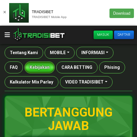
×
TRADISIBET
Download
TRADISIBET Mobile App
MASUK
DAFTAR
Tentang Kami
MOBILE
INFORMASI
FAQ
Kebijakan
CARA BETTING
Phising
Kalkulator Mix Parlay
VIDEO TRADISIBET
BERTANGGUNG
JAWAB