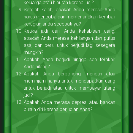
keluarga atau hiburan karena judi?
Setelah kalah, apakah Anda merasa Anda
harus mencoba dan memenangkan kembali
kerugian anda secepatnya?
Ketika judi dan Anda kehabisan uang,
apakah Anda merasa kehilangan dan putus
asa, dan perlu untuk berjudi lagi sesegera
mungkin?
Apakah Anda berjudi hingga sen terakhir
Anda hilang?
Apakah Anda berbohong, mencuri atau
meminjam hanya untuk mendapatkan uang
untuk berjudi atau untuk membayar utang
judi?
Apakah Anda merasa depresi atau bahkan
bunuh diri karena perjudian Anda?