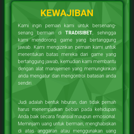
KEWAJIBAN
Kami ingin pemain kami untuk bersenang-
senang bermain di
TRADISIBET
, sehingga
kami mendorong game yang bertanggung
jawab. Kami mengizinkan pemain kami untuk
menentukan batas mereka dari game yang
bertanggung jawab, kemudian kami membantu
dengan alat manajemen yang memungkinkan
anda mengatur dan mengontrol batasan anda
sendiri.
Judi adalah bentuk hiburan, dan tidak pernah
harus menempatkan beban pada kehidupan
Anda baik secara finansial maupun emosional.
Meminjam uang untuk bermain, menghabiskan
di atas anggaran atau menggunakan uang