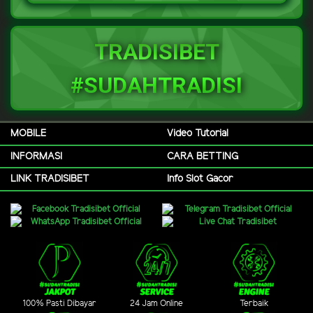
TRADISIBET
#SUDAHTRADISI
MOBILE
Video Tutorial
INFORMASI
CARA BETTING
LINK TRADISIBET
Info Slot Gacor
100% Pasti Dibayar
24 Jam Online
Terbaik