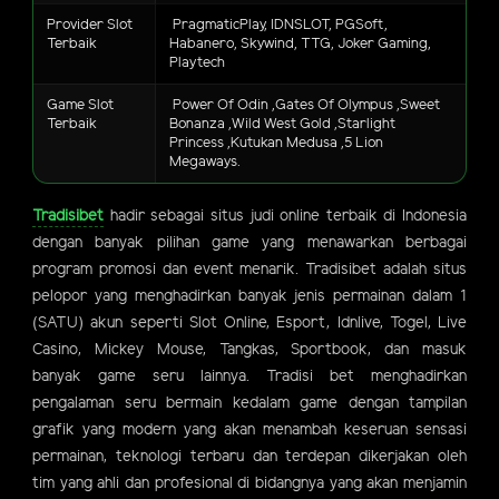
Provider Slot
PragmaticPlay, IDNSLOT, PGSoft,
Terbaik
Habanero, Skywind, TTG, Joker Gaming,
Playtech
Game Slot
Power Of Odin ,Gates Of Olympus ,Sweet
Terbaik
Bonanza ,Wild West Gold ,Starlight
Princess ,Kutukan Medusa ,5 Lion
Megaways.
Tradisibet
hadir sebagai situs judi online terbaik di Indonesia
dengan banyak pilihan game yang menawarkan berbagai
program promosi dan event menarik. Tradisibet adalah situs
pelopor yang menghadirkan banyak jenis permainan dalam 1
(SATU) akun seperti Slot Online, Esport, Idnlive, Togel, Live
Casino, Mickey Mouse, Tangkas, Sportbook, dan masuk
banyak game seru lainnya. Tradisi bet menghadirkan
pengalaman seru bermain kedalam game dengan tampilan
grafik yang modern yang akan menambah keseruan sensasi
permainan, teknologi terbaru dan terdepan dikerjakan oleh
tim yang ahli dan profesional di bidangnya yang akan menjamin