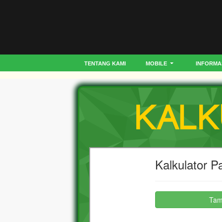
TENTANG KAMI
MOBILE
INFORMA
KALK