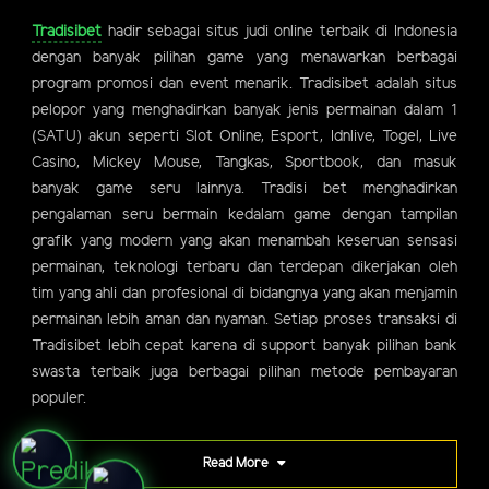
Tradisibet
hadir sebagai situs judi online terbaik di Indonesia
dengan banyak pilihan game yang menawarkan berbagai
program promosi dan event menarik. Tradisibet adalah situs
pelopor yang menghadirkan banyak jenis permainan dalam 1
(SATU) akun seperti Slot Online, Esport, Idnlive, Togel, Live
Casino, Mickey Mouse, Tangkas, Sportbook, dan masuk
banyak game seru lainnya. Tradisi bet menghadirkan
pengalaman seru bermain kedalam game dengan tampilan
grafik yang modern yang akan menambah keseruan sensasi
permainan, teknologi terbaru dan terdepan dikerjakan oleh
tim yang ahli dan profesional di bidangnya yang akan menjamin
permainan lebih aman dan nyaman. Setiap proses transaksi di
Tradisibet lebih cepat karena di support banyak pilihan bank
swasta terbaik juga berbagai pilihan metode pembayaran
populer.
Read More