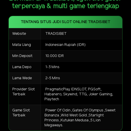
terpercaya & multi game terlengkap
TENTANG SITUS JUDI SLOT ONLINE TRADISIBET
Website
TRADISIBET
Mata Uang
Indonesian Rupiah (IDR)
Min Deposit
10.000 IDR
Lama Depo
1-3 Mins
Lama Wede
2-5 Mins
Provider Slot
PragmaticPlay, IDNSLOT, PGSoft,
Terbaik
Habanero, Skywind, TTG, Joker Gaming,
Playtech
Game Slot
Power Of Odin ,Gates Of Olympus ,Sweet
Terbaik
Bonanza ,Wild West Gold ,Starlight
Princess ,Kutukan Medusa ,5 Lion
Megaways.