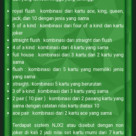
royal flush : kombinasi dari kartu ace, king, queen,
jack, dan 10 dengan jenis yang sama
5 of a kind : kombinasi dari four of a kind dan kartu
joker
straight flush : kombinasi dari straight dan flush
4 of a kind : kombinasi dari 4 kartu yang sama
full house : kombinasi dari 3 kartu dan 2 kartu yang
sama
flush : kombinasi dari 5 kartu yang memiliki jenis
yang sama
straight : kombinasi 5 kartu yang berurutan
3 of a kind : kombinasi dari 3 kartu yang sama
2 pair ( 10 pair ) : kombinasi dari 2 pasang kartu yang
sama dengan catatan nilai kartu diatas 10
ace pair : kombinasi dari 2 kartu ace yang sama
Terdapat sistem NJX2 atau disebut dengan non
joker di kali 2 jadi nilai set kartu murni dari 7 kartu