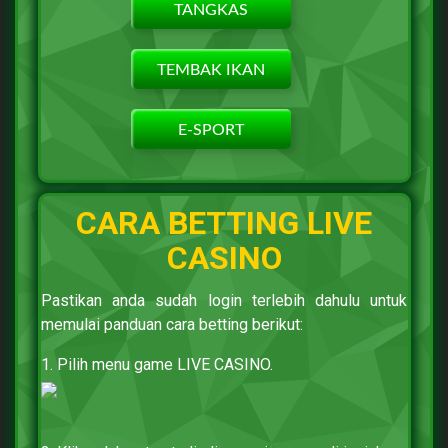
TANGKAS
TEMBAK IKAN
E-SPORT
CARA BETTING LIVE
CASINO
Pastikan anda sudah login terlebih dahulu untuk
memulai panduan cara betting berikut:
1. Pilih menu game LIVE CASINO.