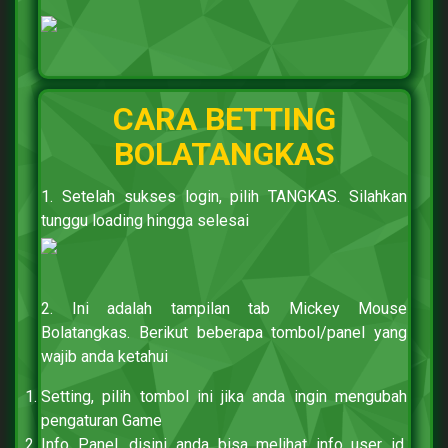
CARA BETTING
BOLATANGKAS
1. Setelah sukses login, pilih TANGKAS. Silahkan
tunggu loading hingga selesai
2. Ini adalah tampilan tab Mickey Mouse
Bolatangkas. Berikut beberapa tombol/panel yang
wajib anda ketahui
Setting, pilih tombol ini jika anda ingin mengubah
pengaturan Game
Info Panel, disini anda bisa melihat info user id,