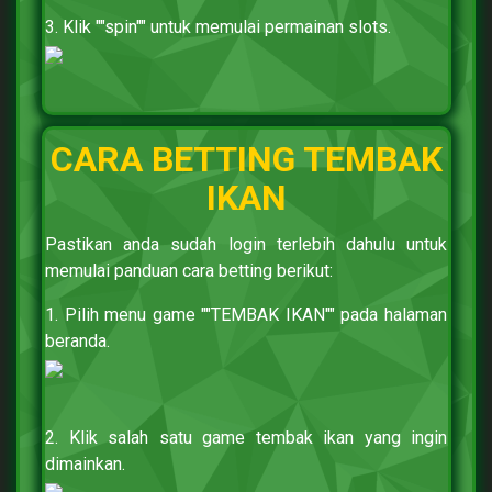
3. Klik ""spin"" untuk memulai permainan slots.
CARA BETTING TEMBAK
IKAN
Pastikan anda sudah login terlebih dahulu untuk
memulai panduan cara betting berikut:
1. Pilih menu game ""TEMBAK IKAN"" pada halaman
beranda.
2. Klik salah satu game tembak ikan yang ingin
dimainkan.